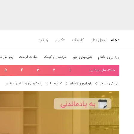
مجله
تبادل نظر
کلینیک
عکس
ویدیو
بارداری و اقدام
شیرخوار و نوپا
خردسال و کودک
اوقات فراغت
پدرانه/ ما
هفته های بارداری
1
2
3
4
5
نی نی سایت
بارداری و زایمان
تجربه ها
راهکار‌های زیبا شدن جنین