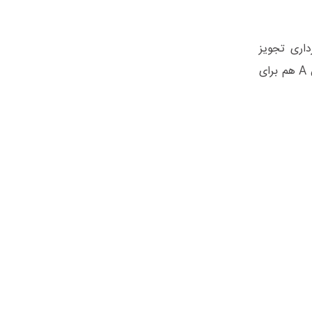
داری تجویز
می‌کنن. یکی از ویتامین‌های مهم، اسید فولیکه که می‌تونه به رشد سالم و طبیعی جنین کمک کنه. علاوه بر این، ویتامین A هم برای