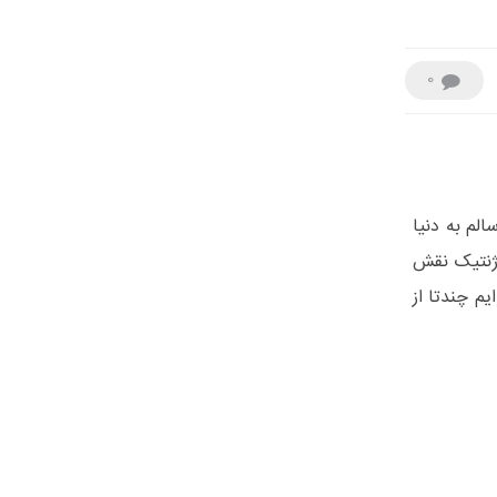
0
لم به دنیا
ه ژنتیک نقش
م چندتا از