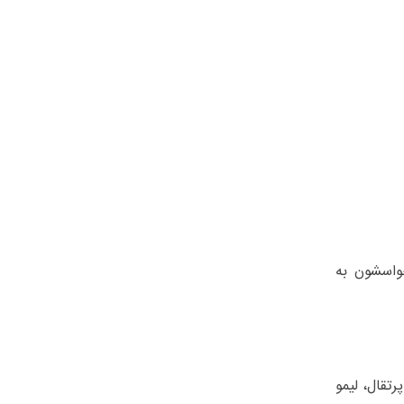
حواسشون به
رتقال، لیمو