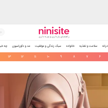
درانه
سلامت و تغذیه
خانواده
سبک زندگی و موفقیت
مد و دکوراسیون
چه خبر
13
12
11
10
9
8
7
6