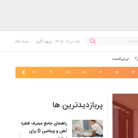
15
مرداد 1405
ورود کاربر
|
ثبت نام
؟
نی‌نی‌کست
22
21
20
19
18
17
16
15
14
پربازدیدترین ها
راهنمای جامع مصرف قطره
آهن و ویتامین D برای